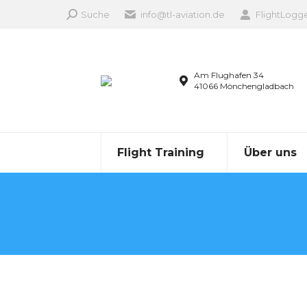
Search:
Suche
info@tl-aviation.de
FlightLogg
Am Flughafen 34
41066 Mönchengladbach
Flight Training
Über uns