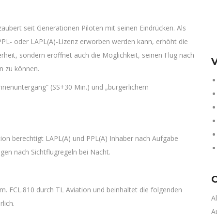
aubert seit Generationen Piloten mit seinen Eindrücken. Als
er PPL- oder LAPL(A)-Lizenz erworben werden kann, erhöht die
erheit, sondern eröffnet auch die Möglichkeit, seinen Flug nach
V
n zu können.
onnenuntergang“ (SS+30 Min.) und „bürgerlichem
tion berechtigt LAPL(A) und PPL(A) Inhaber nach Aufgabe
gen nach Sichtflugregeln bei Nacht.
C
m. FCL.810 durch TL Aviation und beinhaltet die folgenden
A
lich.
A