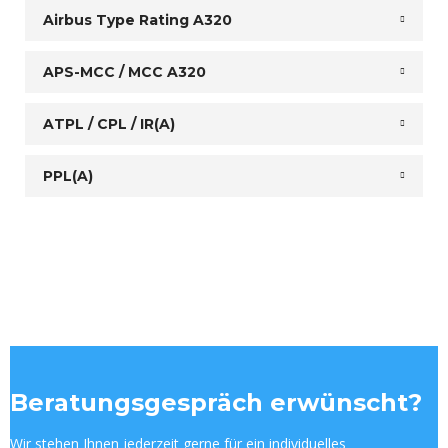
Airbus Type Rating A320
APS-MCC / MCC A320
ATPL / CPL / IR(A)
PPL(A)
Flugschule Mönchengladbach
Beratungsgespräch erwünscht?
Tower
Wir stehen Ihnen jederzeit gerne für ein individuelles