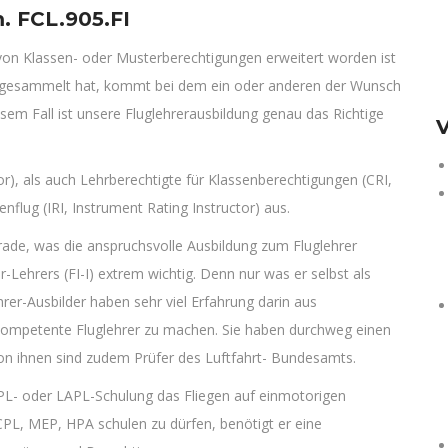
m. FCL.905.FI
von Klassen- oder Musterberechtigungen erweitert worden ist
 angesammelt hat, kommt bei dem ein oder anderen der Wunsch
esem Fall ist unsere Fluglehrerausbildung genau das Richtige
V
ctor), als auch Lehrberechtigte für Klassenberechtigungen (CRI,
nflug (IRI, Instrument Rating Instructor) aus.
ade, was die anspruchsvolle Ausbildung zum Fluglehrer
rer-Lehrers (FI-I) extrem wichtig. Denn nur was er selbst als
rer-Ausbilder haben sehr viel Erfahrung darin aus
hkompetente Fluglehrer zu machen. Sie haben durchweg einen
 von ihnen sind zudem Prüfer des Luftfahrt- Bundesamts.
 PPL- oder LAPL-Schulung das Fliegen auf einmotorigen
CPL, MEP, HPA schulen zu dürfen, benötigt er eine