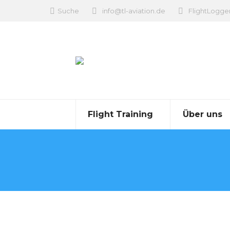
Search:
Suche
info@tl-aviation.de
FlightLogge
Flight Training
Über uns