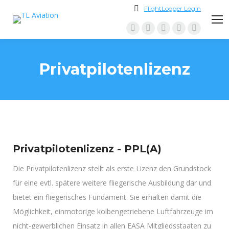
FlightLogger Login
Facebook
Instagram
YouTube
Linkedin
Whatsapp
page
page
page
page
page
opens
opens
opens
opens
opens
Privatpilotenlizenz
in
in
in
in
in
new
new
new
new
new
window
window
window
window
window
Privatpilotenlizenz - PPL(A)
Die Privatpilotenlizenz stellt als erste Lizenz den Grundstock
für eine evtl. spätere weitere fliegerische Ausbildung dar und
bietet ein fliegerisches Fundament. Sie erhalten damit die
Möglichkeit, einmotorige kolbengetriebene Luftfahrzeuge im
nicht-gewerblichen Einsatz in allen EASA Mitgliedsstaaten zu