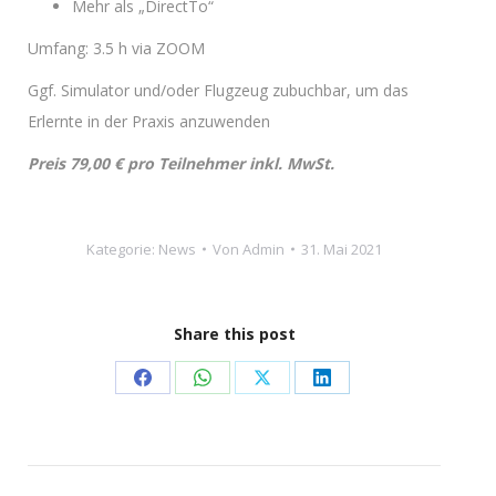
Mehr als „DirectTo“
Umfang: 3.5 h via ZOOM
Ggf. Simulator und/oder Flugzeug zubuchbar, um das
Erlernte in der Praxis anzuwenden
Preis 79,00 € pro Teilnehmer inkl. MwSt.
Kategorie:
News
Von
Admin
31. Mai 2021
Share this post
Share
Share
Share
Share
on
on
on
on
Facebook
WhatsApp
X
LinkedIn
Kommentarnavigation