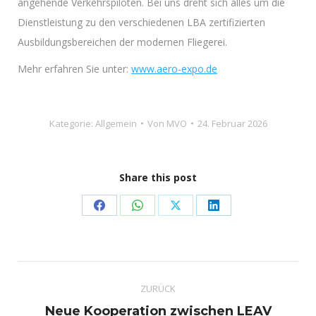
angehende Verkehrspiloten. Bei uns dreht sich alles um die
Dienstleistung zu den verschiedenen LBA zertifizierten
Ausbildungsbereichen der modernen Fliegerei.
Mehr erfahren Sie unter:
www.aero-expo.de
Kategorie:
Allgemein
Von
MVO
24. Februar 2026
Share this post
Share
Share
Share
Share
on
on
on
on
Facebook
WhatsApp
X
LinkedIn
Kommentarnavigation
ZURÜCK
Neue Kooperation zwischen LEAV